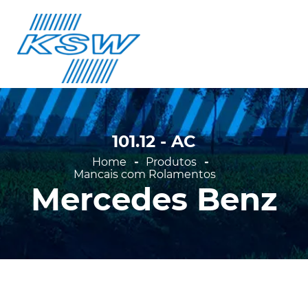
Voltar
Agrale
is com Rolamentos
DAF
ntos (Refil)
Ford
de Travas
101.12 - AC
General Motors
onentes
Home
Produtos
Internacional
Mancais com Rolamentos
 e Kit's
Mercedes Benz
Iveco
Mafersa
Man
Mercedes Benz