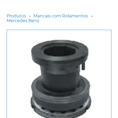
Scania
Sinotruck
Produtos
Mancais com Rolamentos
Mercedes Benz
Volkswagen
Volvo