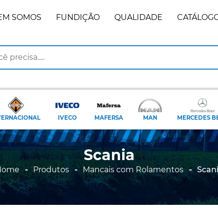
EM SOMOS
FUNDIÇÃO
QUALIDADE
CATÁLOG
TERNACIONAL
IVECO
MAFERSA
MAN
MERCEDES B
Scania
Home
Produtos
Mancais com Rolamentos
Scan