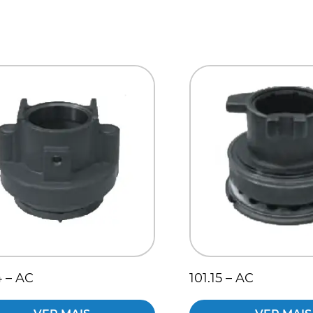
4 – AC
101.15 – AC