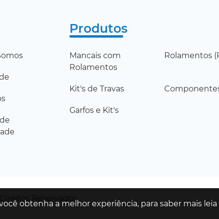
Produtos
Somos
Mancais com
Rolamentos (R
Rolamentos
ade
Kit's de Travas
Componente
os
Garfos e Kit's
 de
dade
 Direitos Reservados
 você obtenha a melhor experiência, para saber mais lei