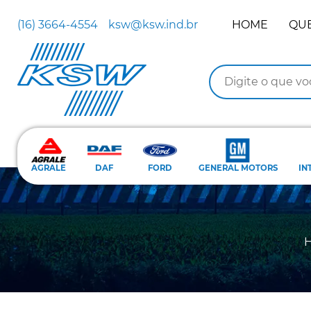
(16) 3664-4554
ksw@ksw.ind.br
HOME
QU
AGRALE
DAF
FORD
GENERAL MOTORS
IN