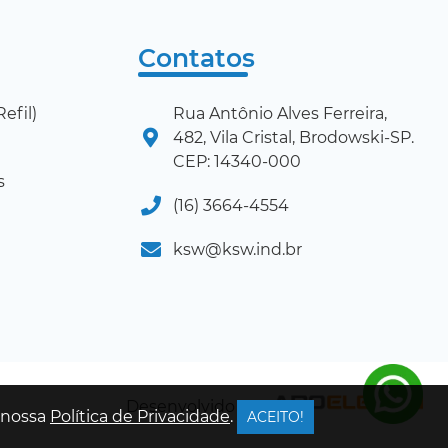
Contatos
efil)
Rua Antônio Alves Ferreira,
482, Vila Cristal, Brodowski-SP.
CEP: 14340-000
s
(16) 3664-4554
ksw@ksw.ind.br
Desenvolvido por:
a nossa
Política de Privacidade
.
ACEITO!