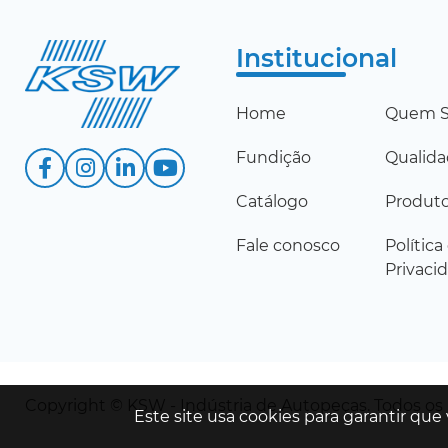
Institucional
Home
Quem 
Fundição
Qualid
Catálogo
Produt
Fale conosco
Política
Privaci
Copyright © KSW - Indústria de Autopeças. Todos os
Este site usa cookies para garantir que