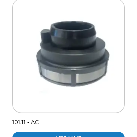
Scania
Sinotruck
Volkswagen
Volvo
101.11 - AC