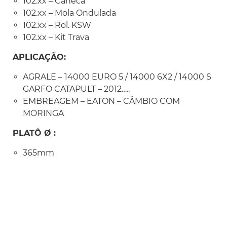
102.xx – Caneca
102.xx – Mola Ondulada
102.xx – Rol. KSW
102.xx – Kit Trava
APLICAÇÃO:
AGRALE – 14000 EURO 5 / 14000 6X2 / 14000 S
GARFO CATAPULT – 2012…..
EMBREAGEM – EATON – CÂMBIO COM
MORINGA
PLATÔ Ø :
365mm