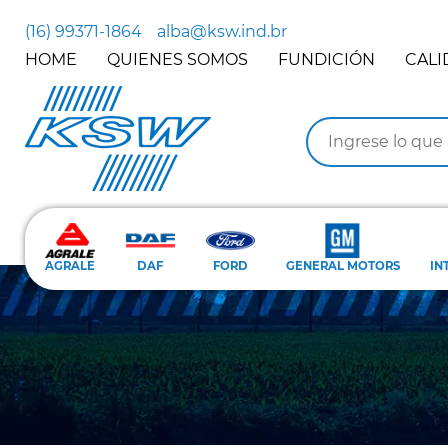
(16) 99371-1864
alba@ksw.ind.br
HOME
QUIENES SOMOS
FUNDICIÓN
CALI
AGRALE
DAF
FORD
GENERAL MOTORS
IN