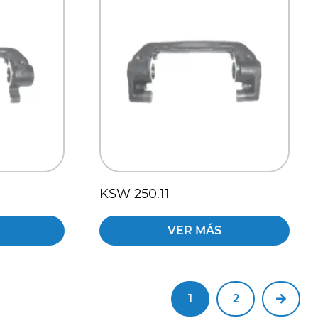
KSW 250.11
VER MÁS
1
2