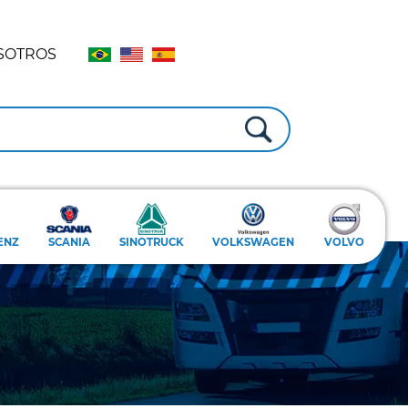
SOTROS
ENZ
SCANIA
SINOTRUCK
VOLKSWAGEN
VOLVO