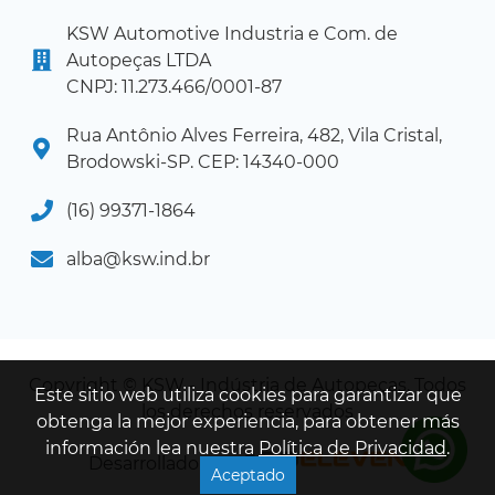
KSW Automotive Industria e Com. de
Autopeças LTDA
CNPJ: 11.273.466/0001-87
Rua Antônio Alves Ferreira, 482, Vila Cristal,
Brodowski-SP. CEP: 14340-000
(16) 99371-1864
alba@ksw.ind.br
Copyright © KSW - Indústria de Autopeças. Todos
Este sitio web utiliza cookies para garantizar que
los derechos reservados
obtenga la mejor experiencia, para obtener más
información lea nuestra
Política de Privacidad
.
Desarrollado por:
Aceptado