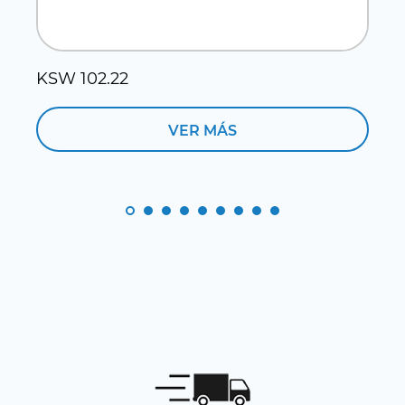
KSW 102.22
K
VER MÁS