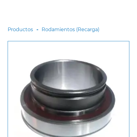
Scania
Sinotruck
Volkswagen
Productos
Rodamientos (Recarga)
Volvo