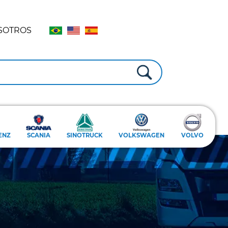
SOTROS
ENZ
SCANIA
SINOTRUCK
VOLKSWAGEN
VOLVO