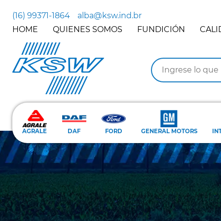
(16) 99371-1864
alba@ksw.ind.br
HOME
QUIENES SOMOS
FUNDICIÓN
CALI
AGRALE
DAF
FORD
GENERAL MOTORS
IN