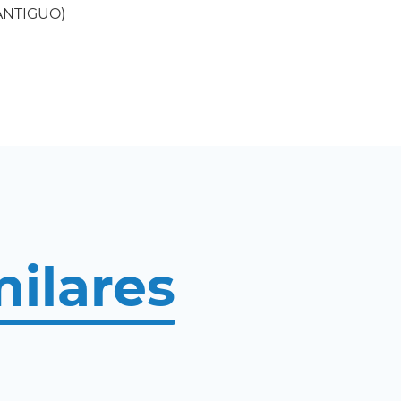
(ANTIGUO)
milares