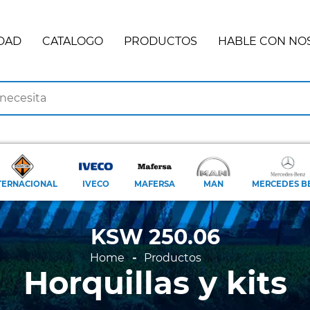
DAD
CATALOGO
PRODUCTOS
HABLE CON NO
TERNACIONAL
IVECO
MAFERSA
MAN
MERCEDES B
KSW 250.06
Home
Productos
Horquillas y kits