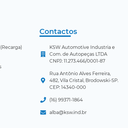
Contactos
(Recarga)
KSW Automotive Industria e
Com. de Autopeças LTDA
CNPJ: 11.273.466/0001-87
s
Rua Antônio Alves Ferreira,
482, Vila Cristal, Brodowski-SP.
CEP: 14340-000
(16) 99371-1864
alba@ksw.ind.br