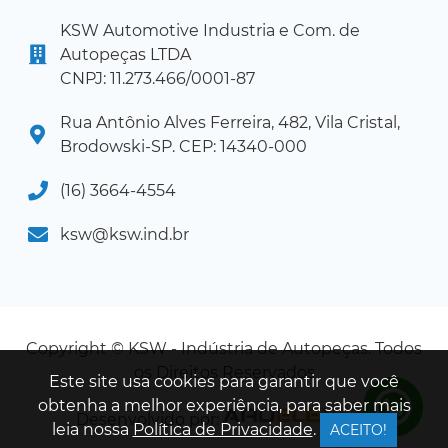
KSW Automotive Industria e Com. de
Autopeças LTDA
CNPJ: 11.273.466/0001-87
Rua Antônio Alves Ferreira, 482, Vila Cristal,
Brodowski-SP. CEP: 14340-000
(16) 3664-4554
ksw@ksw.ind.br
Copyright © KSW - Indústria de Autopeças. Todos
os Direitos Reservados
Este site usa cookies para garantir que você
obtenha a melhor experiência, para saber mais
Desenvolvido por:
leia nossa
Política de Privacidade
.
ACEITO!