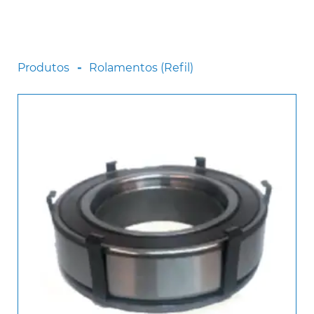
Scania
Sinotruck
Volkswagen
Produtos
Rolamentos (Refil)
Volvo