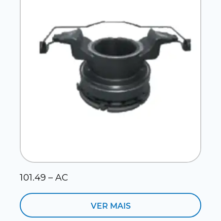
101.49 – AC
1
VER MAIS