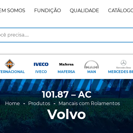
EM SOMOS
FUNDIÇÃO
QUALIDADE
CATÁLOG
TERNACIONAL
IVECO
MAFERSA
MAN
MERCEDES B
101.87 – AC
Home
Produtos
Mancais com Rolamentos
Volvo