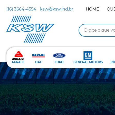
(16) 3664-4554
ksw@ksw.ind.br
HOME
QU
AGRALE
DAF
FORD
GENERAL MOTORS
IN