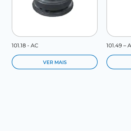
101.18 - AC
101.49 – 
VER MAIS