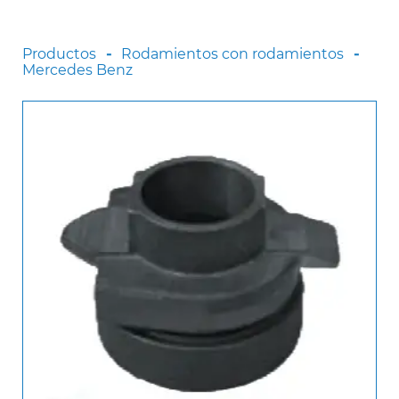
Scania
Sinotruck
Productos
Rodamientos con rodamientos
Mercedes Benz
Volkswagen
Volvo