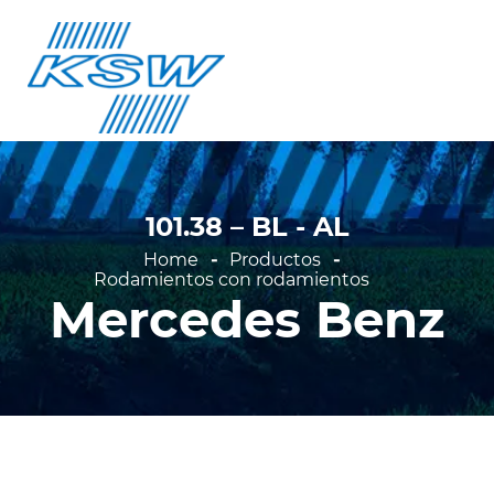
Voltar
Agrale
ientos con rodamientos
DAF
ientos (Recarga)
Ford
e cerradura
101.38 – BL - AL
General Motors
onentes
Home
Productos
Internacional
Rodamientos con rodamientos
llas y kits
Mercedes Benz
Iveco
Mafersa
Man
Mercedes Benz