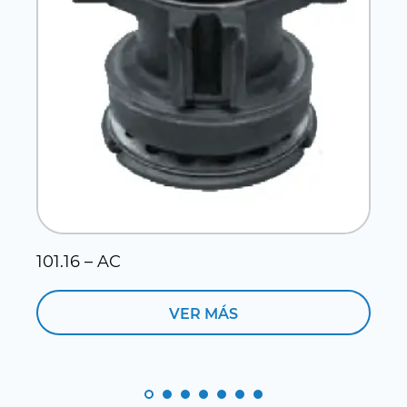
101.16 – AC
1
VER MÁS