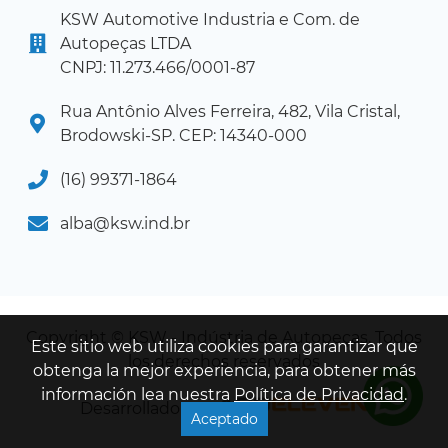
KSW Automotive Industria e Com. de
Autopeças LTDA
CNPJ: 11.273.466/0001-87
Rua Antônio Alves Ferreira, 482, Vila Cristal,
Brodowski-SP. CEP: 14340-000
(16) 99371-1864
alba@ksw.ind.br
Copyright © KSW - Indústria de Autopeças. Todos
Este sitio web utiliza cookies para garantizar que
los derechos reservados
obtenga la mejor experiencia, para obtener más
información lea nuestra
Política de Privacidad
.
Desarrollado por:
Aceptado