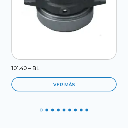
101.40 – BL
1
VER MÁS