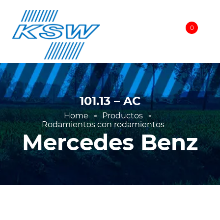
Voltar
Agrale
ientos con rodamientos
DAF
ientos (Recarga)
Ford
e cerradura
101.13 – AC
General Motors
onentes
Home
Productos
Internacional
Rodamientos con rodamientos
llas y kits
Mercedes Benz
Iveco
Mafersa
Man
Mercedes Benz